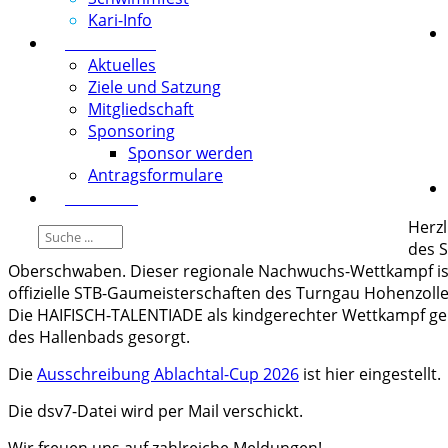
Kari-Info
Förderverein
Aktuelles
Ziele und Satzung
Mitgliedschaft
Sponsoring
Sponsor werden
Antragsformulare
Download
Herz
des 
Oberschwaben. Dieser regionale Nachwuchs-Wettkampf is
offizielle STB-Gaumeisterschaften des Turngau Hohenzolle
Die HAIFISCH-TALENTIADE als kindgerechter Wettkampf geht
des Hallenbads gesorgt.
Die
Ausschreibung Ablachtal-Cup 2026
ist hier eingestellt.
Die dsv7-Datei wird per Mail verschickt.