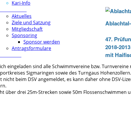
Kari-Info
Förderverein
Aktuelles
Ziele und Satzung
Ablachtal
Mitgliedschaft
Sponsoring
47. Prüfu
Sponsor werden
2018-2013
Antragsformulare
mit Haifi
Download
lich eingeladen sind alle Schwimmvereine bzw. Turnverein
Sportkreises Sigmaringen sowie des Turngaus Hohenzollern
t nicht beim DSV angemeldet, es kann daher ohne DSV-Li
rn.
 über drei 25m-Strecken sowie 50m Flossenschwimmen und is