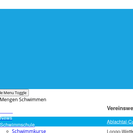
le Menu Toggle
Vereinswe
Home
News
Ablachtal-C
Schwimmschule
Schwimmkurse
Longo-Wett