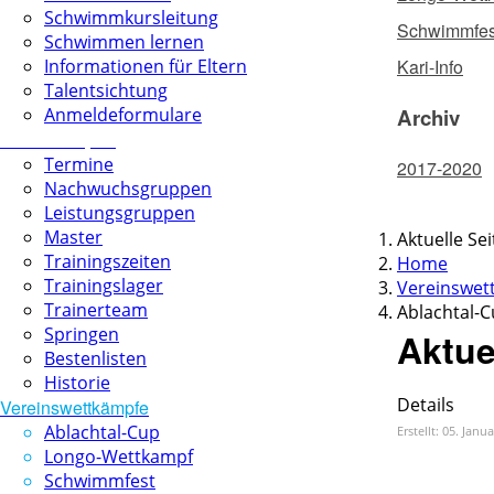
Schwimmkursleitung
Schwimmfes
Schwimmen lernen
Informationen für Eltern
Kari-Info
Talentsichtung
Anmeldeformulare
Archiv
Schwimmsport
Termine
2017-2020
Nachwuchsgruppen
Leistungsgruppen
Master
Aktuelle Se
Trainingszeiten
Home
Trainingslager
Vereinswet
Trainerteam
Ablachtal-
Springen
Aktue
Bestenlisten
Historie
Details
Vereinswettkämpfe
Ablachtal-Cup
Erstellt: 05. Janu
Longo-Wettkampf
Schwimmfest