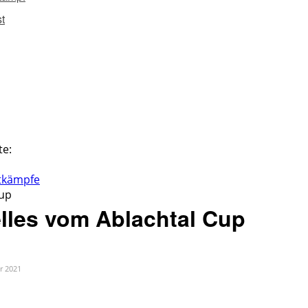
t
ite:
tkämpfe
Cup
lles vom Ablachtal Cup
ar 2021