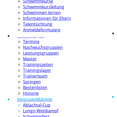
Schwimmkurse
Schwimmkursleitung
Schwimmen lernen
Informationen für Eltern
Talentsichtung
Anmeldeformulare
Schwimmsport
Termine
Nachwuchsgruppen
Leistungsgruppen
Master
Trainingszeiten
Trainingslager
Trainerteam
Springen
Bestenlisten
Historie
Vereinswettkämpfe
Ablachtal-Cup
Longo-Wettkampf
Schwimmfest