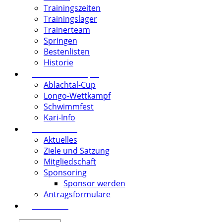
Trainingszeiten
Trainingslager
Trainerteam
Springen
Bestenlisten
Historie
Vereinswettkämpfe
Ablachtal-Cup
Longo-Wettkampf
Schwimmfest
Kari-Info
Förderverein
Aktuelles
Ziele und Satzung
Mitgliedschaft
Sponsoring
Sponsor werden
Antragsformulare
Download