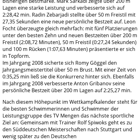
bisherigen Bestmarke. Mark Sarkadi zeigte über 200 m
Lagen eine starke Leistung und verbesserte sich auf
2:28,42 min. Radin Zebarjadi stellte über 50 m Freistil mit
27,35 Sekunden eine neue persönliche Bestzeit auf. Leon
Focht überzeugte gleich mehrfach: mit fünf Platzierungen
unter den besten Zehn und neuen Bestzeiten über 200 m
Freistil (2:08,72 Minuten), 50 m Freistil (0:27,24 Sekunden)
und 100 m Rücken (1:07,63 Minuten) präsentierte er sich
in Topform.
Im Jahrgang 2008 sicherte sich Romy Göggel den
Jahrgangsmeistertitel über 50 m Brust. Mit einer Zeit von
0:35,25 min ließ sie die Konkurrenz hinter sich. Ebenfalls
im Jahrgang 2008 verbesserte Anton Gribanov seine
persönliche Bestzeit über 200 m Lagen auf 2:25,27 min.
Nach diesem Höhepunkt im Wettkampfkalender steht für
die besten Schwimmerinnen und Schwimmer der
Leistungsgruppe des TV Mengen das nächste sportliche
Ziel an: Gemeinsam mit Trainer Rolf Spiwoks geht es zu
den Süddeutschen Meisterschaften nach Stuttgart und
wenig später zu den Deutschen